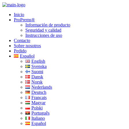
Inicio
ProPrems®
Información de producto
Seguridad y calidad
Instrucciones de uso
Contacto
Sobre nosotros
Pedido
Español
English
Svenska
Suomi
Dansk
Norsk
Nederlands
Deutsch
Français
Magyar
Polski
Português
Italiano
Español