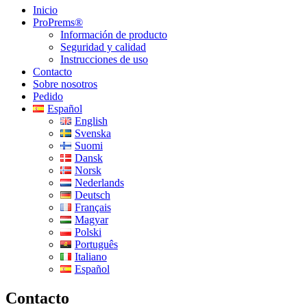
Inicio
ProPrems®
Información de producto
Seguridad y calidad
Instrucciones de uso
Contacto
Sobre nosotros
Pedido
Español
English
Svenska
Suomi
Dansk
Norsk
Nederlands
Deutsch
Français
Magyar
Polski
Português
Italiano
Español
Contacto