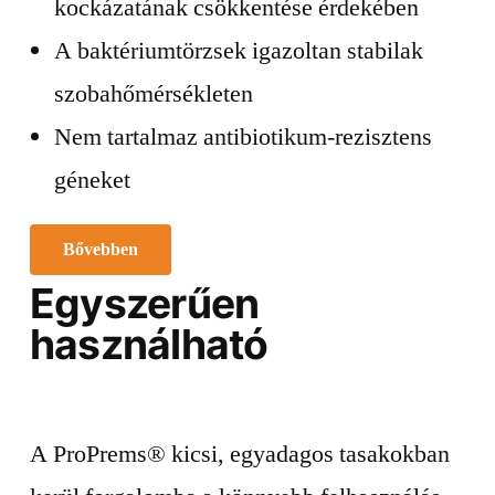
kockázatának csökkentése érdekében
A baktériumtörzsek igazoltan stabilak
szobahőmérsékleten
Nem tartalmaz antibiotikum-rezisztens
géneket
Bővebben
Egyszerűen
használható
A ProPrems® kicsi, egyadagos tasakokban