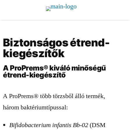
Biztonságos étrend-
kiegészítők
A ProPrems® kiváló minőségű
étrend-kiegészítő
A ProPrems® több törzsből álló termék,
három baktériumtípussal:
Bifidobacterium infantis Bb-02
(DSM