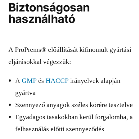
Biztonságosan
használható
A ProPrems® előállítását kifinomult gyártási
eljárásokkal végezzük:
A
GMP
és
HACCP
irányelvek alapján
gyártva
Szennyező anyagok széles körére tesztelve
Egyadagos tasakokban kerül forgalomba, a
felhasználás előtti szennyeződés