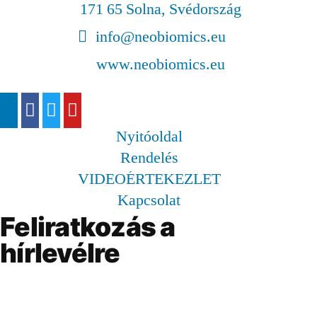
171 65 Solna, Svédország
info@neobiomics.eu
www.neobiomics.eu
Nyitóoldal
Rendelés
VIDEOÉRTEKEZLET
Kapcsolat
Feliratkozás a
hírlevélre
Maradjon naprakész!