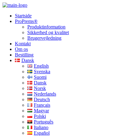
Startside
ProPrems®
Produktinformation
Sikkerhed og kvalitet
Brugervejledning
Kontakt
Om os
Bestilling
Dansk
English
Svenska
Suomi
Dansk
Norsk
Nederlands
Deutsch
Français
Magyar
Polski
Português
Italiano
Español