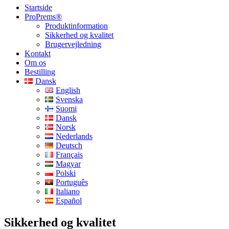
Startside
ProPrems®
Produktinformation
Sikkerhed og kvalitet
Brugervejledning
Kontakt
Om os
Bestilling
Dansk
English
Svenska
Suomi
Dansk
Norsk
Nederlands
Deutsch
Français
Magyar
Polski
Português
Italiano
Español
Sikkerhed og kvalitet