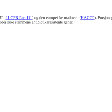
MP;
21 CFR Part 111
) og den europeiske matloven (
HACCP
). Porsjons
older ikke stammene antibiotikaresistente gener.