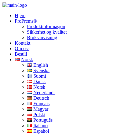
Hjem
ProPrems®
Produktinformasjon
Sikkerhet og kvalitet
Bruksanvisning
Kontakt
Om oss
Bestill
Norsk
English
Svenska
Suomi
Dansk
Norsk
Nederlands
Deutsch
Français
Magyar
Polski
Português
Italiano
Español