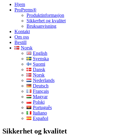
Hjem
ProPrems®
Produktinformasjon
Sikkerhet og kvalitet
Bruksanvisning
Kontakt
Om oss
Bestill
Norsk
English
Svenska
Suomi
Dansk
Norsk
Nederlands
Deutsch
Français
Magyar
Polski
Português
Italiano
Español
Sikkerhet og kvalitet