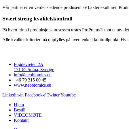
Vår partner er en verdensledende produsent av bakteriekulturer. Produks
Svært streng kvalitetskontroll
På hvert trinn i produksjonsprosessen testes ProPrems® mot et utvide
Alle kvalitetskriterier må oppfylles på hvert enkelt kontrollpunkt. Hvis
Fogdevreten 2A
171 65 Solna, Sverige
info@neobiomics.eu
+46 79 315 00 45
www.neobiomics.eu
Linkedin-in
Facebook-f
Twitter
Youtube
Hjem
Bestill
VIDEOMØTE
Kontakt